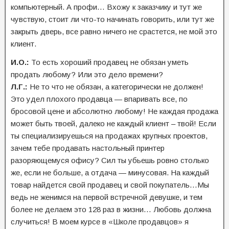
компьютерный. А профи… Вхожу к заказчику и тут же
чувствую, стоит ли что-то начинать говорить, или тут же
закрыть дверь, все равно ничего не срастется, не мой это
клиент.
И.О.:
То есть хороший продавец не обязан уметь
продать любому? Или это дело времени?
Л.Г.:
Не то что не обязан, а категорически не должен!
Это удел плохого продавца — впаривать все, по
бросовой цене и абсолютно любому! Не каждая продажа
может быть твоей, далеко не каждый клиент – твой! Если
ты специализируешься на продажах крупных проектов,
зачем тебе продавать настольный принтер
разоряющемуся офису? Сил ты убьешь ровно столько
же, если не больше, а отдача — минусовая. На каждый
товар найдется свой продавец и свой покупатель…Мы
ведь не женимся на первой встречной девушке, и тем
более не делаем это 128 раз в жизни… Любовь должна
случиться! В моем курсе в «Школе продавцов» я