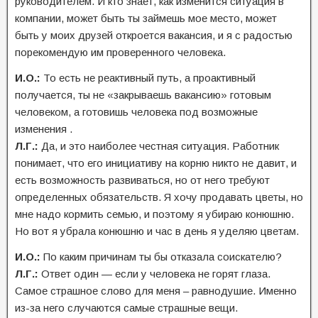
руководителем. И кто знает, как изменится ситуация в
компании, может быть ты займешь мое место, может
быть у моих друзей откроется вакансия, и я с радостью
порекомендую им проверенного человека.
И.О.:
То есть не реактивный путь, а проактивный
получается, ты не «закрываешь вакансию» готовым
человеком, а готовишь человека под возможные
изменения .
Л.Г.:
Да, и это наиболее честная ситуация. Работник
понимает, что его инициативу на корню никто не давит, и
есть возможность развиваться, но от него требуют
определенных обязательств. Я хочу продавать цветы, но
мне надо кормить семью, и поэтому я убираю конюшню.
Но вот я убрала конюшню и час в день я уделяю цветам.
И.О.:
По каким причинам ты бы отказала соискателю?
Л.Г.:
Ответ один — если у человека не горят глаза.
Самое страшное слово для меня – равнодушие. Именно
из-за него случаются самые страшные вещи.