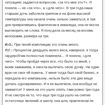
ситуациях задаются вопросом, «за что мне это?». Я
поняла — не «за что», а «для чего». В три года наша
старшая дочь заболела гриппом и на фоне высокой
температуры она начала очень сильно заикаться, в три
дня превратившись фактически в инвалида, она не могла
выговорить ни слова. Я похудела за месяц на восемь
килограмм, размера на три.
И.О.:
При твоей комплекции это очень много.
Л.Г.:
Процентов двадцать моего веса, наверное, я тогда
гардеробчик полностью поменяла… Я поняла, «для
чего». Чтобы пройдя через все, что было со мной, с
моим заиканием, я смогла вылечить свою дочку. Ни один
врач не смог ей помочь. У меня тогда был свой бизнес, я
передала его компаньону, нельзя было эти две вещи
делать одновременно. И я ее вылечила, она вообще не
заикается! У меня на это ушло опять-таки ровно три года.
И не смотря на то, что еще три года ушло на снятие
остаточных явлений, в школу она шла, практически не