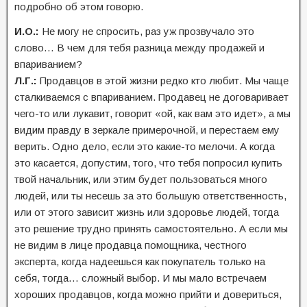
подробно об этом говорю.
И.О.:
Не могу не спросить, раз уж прозвучало это
слово… В чем для тебя разница между продажей и
впариванием?
Л.Г.:
Продавцов в этой жизни редко кто любит. Мы чаще
сталкиваемся с впариванием. Продавец не договаривает
чего-то или лукавит, говорит «ой, как вам это идет», а мы
видим правду в зеркале примерочной, и перестаем ему
верить. Одно дело, если это какие-то мелочи. А когда
это касается, допустим, того, что тебя попросил купить
твой начальник, или этим будет пользоваться много
людей, или ты несешь за это большую ответственность,
или от этого зависит жизнь или здоровье людей, тогда
это решение трудно принять самостоятельно. А если мы
не видим в лице продавца помощника, честного
эксперта, когда надеешься как покупатель только на
себя, тогда… сложный выбор. И мы мало встречаем
хороших продавцов, когда можно прийти и довериться,