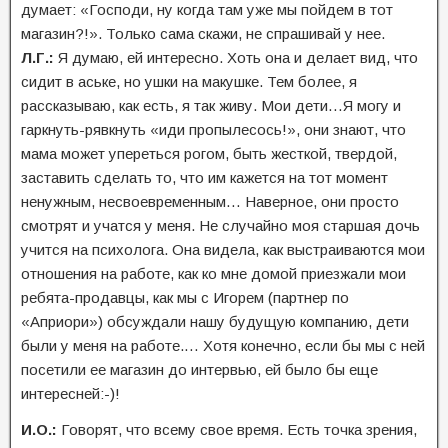
думает: «Господи, ну когда там уже мы пойдем в тот
магазин?!». Только сама скажи, не спрашивай у нее.
Л.Г.:
Я думаю, ей интересно. Хоть она и делает вид, что
сидит в аське, но ушки на макушке. Тем более, я
рассказываю, как есть, я так живу. Мои дети…Я могу и
гаркнуть-рявкнуть «иди пропылесось!», они знают, что
мама может упереться рогом, быть жесткой, твердой,
заставить сделать то, что им кажется на тот момент
ненужным, несвоевременным… Наверное, они просто
смотрят и учатся у меня. Не случайно моя старшая дочь
учится на психолога. Она видела, как выстраиваются мои
отношения на работе, как ко мне домой приезжали мои
ребята-продавцы, как мы с Игорем (партнер по
«Априори») обсуждали нашу будущую компанию, дети
были у меня на работе.… Хотя конечно, если бы мы с ней
посетили ее магазин до интервью, ей было бы еще
интересней:-)!
И.О.:
Говорят, что всему свое время. Есть точка зрения,