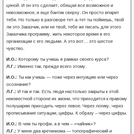
ценой. И он это сделает, обещая все возможное и
невозможное, и еще бантик сверху. Он просто впарит
тебя. Но только в разговоре тет-а-тет ты поймешь, твой
ли это Заказчик, или не твой, тебе же писать для этого
Заказчика программу, жить некоторое время в его
организации с его людьми. А это вот… это шестое
чувство.
И.О.:
Которому ты учишь в рамках своего курса?
Л.Г.:
Именно так, прежде всего этому.
И.О.:
Ты как учишь — тоже через интуицию или через
осознание?
Л.Г.:
И так и так. Есть люди настолько закрыты к этой
неизвестной стороне их жизни, что приходится к правому
полушарию приходить через левое. Через логику, через
прописывание ситуации, цифры. К образу – через цифры.
И.О.:
В чем ты профи, а в чем – «чайник»?
Л.Г.:
У меня два кретинизма — топографический и