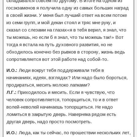
складывался совсем по другому. В итоге на одном из
госэкзаменов я получила одну из самых больших наград
в своей жизни. У меня был лучший ответ на всем потоке
из семи групп, и мой декан стоял и тряс мне руку, и
сказал со слезами на глазах«я в тебя верил, я знал, что
ты можешь, но если б я знал, что ты можешь так!» Вот
тогда я встала на путь духовного развития, но не
обходилось конечно без рывков в сторону, жизнь ведь
сопротивляется вот этой работе над собой-то.
И.О.:
Люди вокруг тебя поддерживали тебя в
начинаниях, идеях, взглядах? Или надо было бороться,
продираться, месить молоко лапками?
Л.Г.:
Приходилось и месить. Если я чувствую, что
человек сопротивляется, топорщиться, то и в ответ
волей-неволей начинаешь топорщиться. Не надо
ломиться в закрытую дверь. Наверняка рядом есть
другая дверь, надо просто посмотреть.
И.О.:
Люда, как ты сейчас, по прошествии нескольких лет,