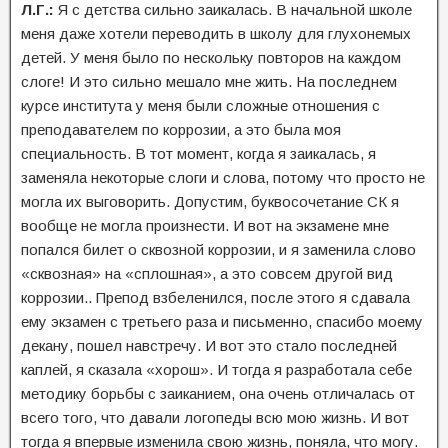
Л.Г.:
Я с детства сильно заикалась. В начальной школе
меня даже хотели переводить в школу для глухонемых
детей. У меня было по нескольку повторов на каждом
слоге! И это сильно мешало мне жить. На последнем
курсе института у меня были сложные отношения с
преподавателем по коррозии, а это была моя
специальность. В тот момент, когда я заикалась, я
заменяла некоторые слоги и слова, потому что просто не
могла их выговорить. Допустим, буквосочетание СК я
вообще не могла произнести. И вот на экзамене мне
попался билет о сквозной коррозии, и я заменила слово
«сквозная» на «сплошная», а это совсем другой вид
коррозии.. Препод взбеленился, после этого я сдавала
ему экзамен с третьего раза и письменно, спасибо моему
декану, пошел навстречу. И вот это стало последней
каплей, я сказала «хорош». И тогда я разработала себе
методику борьбы с заиканием, она очень отличалась от
всего того, что давали логопеды всю мою жизнь. И вот
тогда я впервые изменила свою жизнь, поняла, что могу.