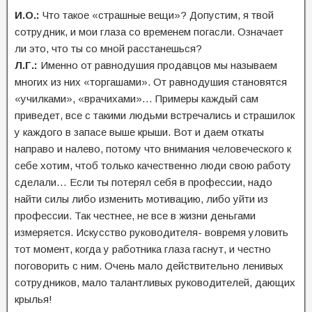
И.О.:
Что такое «страшные вещи»? Допустим, я твой
сотрудник, и мои глаза со временем погасли. Означает
ли это, что ты со мной расстанешься?
Л.Г.:
Именно от равнодушия продавцов мы называем
многих из них «торгашами». От равнодушия становятся
«училками», «врачихами»… Примеры каждый сам
приведет, все с такими людьми встречались и страшилок
у каждого в запасе выше крыши. Вот и даем откаты
направо и налево, потому что внимания человеческого к
себе хотим, чтоб только качественно люди свою работу
сделали… Если ты потерял себя в профессии, надо
найти силы либо изменить мотивацию, либо уйти из
профессии. Так честнее, не все в жизни деньгами
измеряется. Искусство руководителя- вовремя уловить
тот момент, когда у работника глаза гаснут, и честно
поговорить с ним. Очень мало действительно ленивых
сотрудников, мало талантливых руководителей, дающих
крылья!