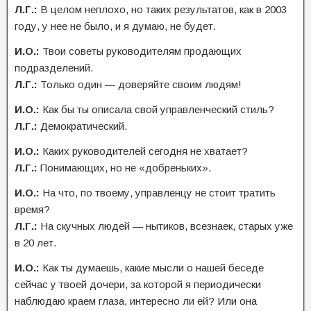
Л.Г.:
В целом неплохо, но таких результатов, как в 2003
году, у нее не было, и я думаю, не будет.
И.О.:
Твои советы руководителям продающих
подразделений.
Л.Г.:
Только один — доверяйте своим людям!
И.О.:
Как бы ты описала свой управленческий стиль?
Л.Г.:
Демократический.
И.О.:
Каких руководителей сегодня не хватает?
Л.Г.:
Понимающих, но не «добреньких».
И.О.:
На что, по твоему, управленцу не стоит тратить
время?
Л.Г.:
На скучных людей — нытиков, всезнаек, старых уже
в 20 лет.
И.О.:
Как ты думаешь, какие мысли о нашей беседе
сейчас у твоей дочери, за которой я периодически
наблюдаю краем глаза, интересно ли ей? Или она