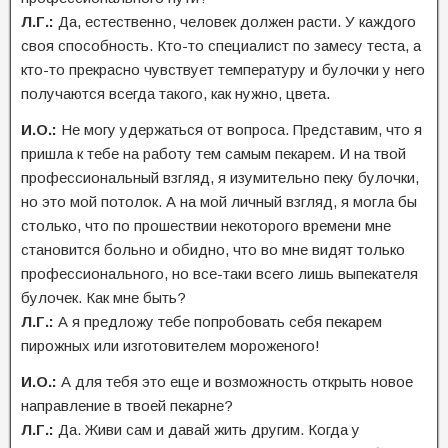
Л.Г.:
Да, естественно, человек должен расти. У каждого
своя способность. Кто-то специалист по замесу теста, а
кто-то прекрасно чувствует температуру и булочки у него
получаются всегда такого, как нужно, цвета.
И.О.:
Не могу удержаться от вопроса. Представим, что я
пришла к тебе на работу тем самым пекарем. И на твой
профессиональный взгляд, я изумительно пеку булочки,
но это мой потолок. А на мой личный взгляд, я могла бы
столько, что по прошествии некоторого времени мне
становится больно и обидно, что во мне видят только
профессионального, но все-таки всего лишь выпекателя
булочек. Как мне быть?
Л.Г.:
А я предложу тебе попробовать себя пекарем
пирожных или изготовителем мороженого!
И.О.:
А для тебя это еще и возможность открыть новое
направление в твоей пекарне?
Л.Г.:
Да. Живи сам и давай жить другим. Когда у