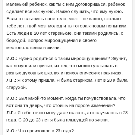
маленький ребенок, как ты с ним договоришься, ребенок
сделает все как нужно. Важно слушать, что ему нужно.
Если ты слышишь свое тело, мозг – не важно, сколько
тебе лет, твой мозг молод и ты готова к новым попыткам.
Есть люди в 20 лет старенькие, они такими родились, с
бородой. Вопрос мироощущения и своего
местоположения в жизни.
И.О.:
Нужно родиться с таким мироощущением? Звучит,
как лозунг или призыв, из тех, что можно услышать в
разных духовных школах и психологических практиках.
Л.Г.:
Я к этому пришла. Я была стариком. Лет в 20 я была
старухой.
И.О.:
Был какой-то момент, когда ты почувствовала, что
вот она та дверь, что стоишь на пороге изменений?
Л.Г.:
Я тебе точно могу даже сказать, это случилось в 23
года. С 20 до 23 лет я была плывущей по жизни.
И.О.:
Что произошло в 23 года?