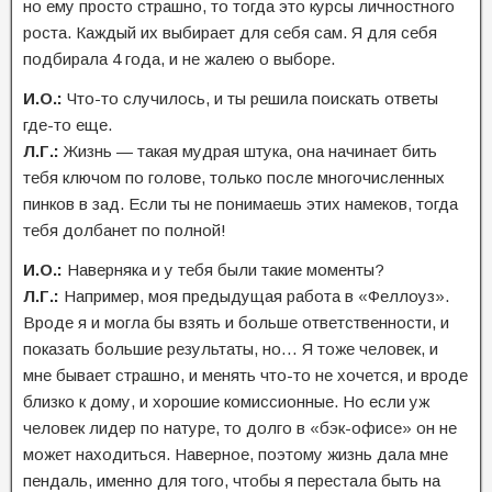
но ему просто страшно, то тогда это курсы личностного
роста. Каждый их выбирает для себя сам. Я для себя
подбирала 4 года, и не жалею о выборе.
И.О.:
Что-то случилось, и ты решила поискать ответы
где-то еще.
Л.Г.:
Жизнь — такая мудрая штука, она начинает бить
тебя ключом по голове, только после многочисленных
пинков в зад. Если ты не понимаешь этих намеков, тогда
тебя долбанет по полной!
И.О.:
Наверняка и у тебя были такие моменты?
Л.Г.:
Например, моя предыдущая работа в «Феллоуз».
Вроде я и могла бы взять и больше ответственности, и
показать большие результаты, но… Я тоже человек, и
мне бывает страшно, и менять что-то не хочется, и вроде
близко к дому, и хорошие комиссионные. Но если уж
человек лидер по натуре, то долго в «бэк-офисе» он не
может находиться. Наверное, поэтому жизнь дала мне
пендаль, именно для того, чтобы я перестала быть на